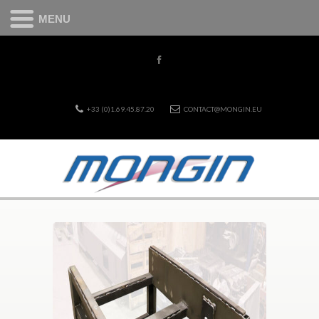
MENU
+33 (0)1.69.45.87.20
CONTACT@MONGIN.EU