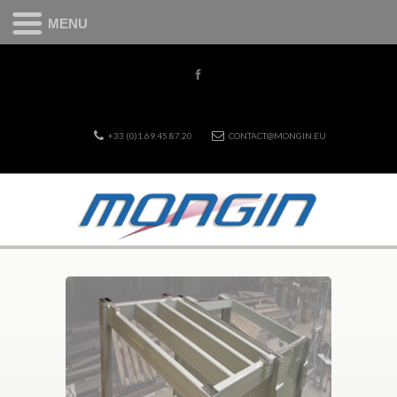
MENU
+33 (0)1.69.45.87.20
CONTACT@MONGIN.EU