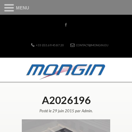
MENU
+33 (0)1.69.45.87.20
CONTACT@MONGIN.EU
A2026196
Posté le 29 juin 2015 par Admin.