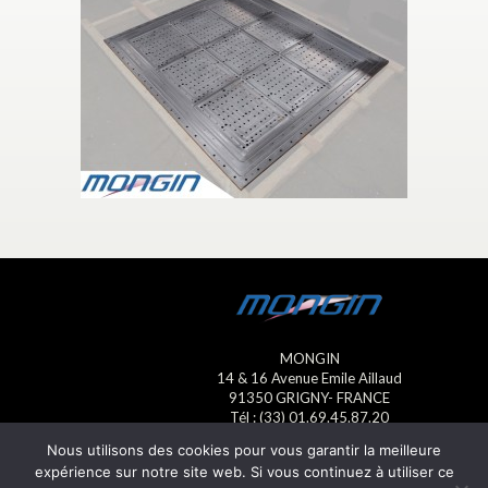
MONGIN
14 & 16 Avenue Emile Aillaud
91350 GRIGNY- FRANCE
Tél : (33) 01.69.45.87.20
Fax : (33) 01.69.45.23.13
Nous utilisons des cookies pour vous garantir la meilleure
E-mail : mongin@mongin.eu
expérience sur notre site web. Si vous continuez à utiliser ce