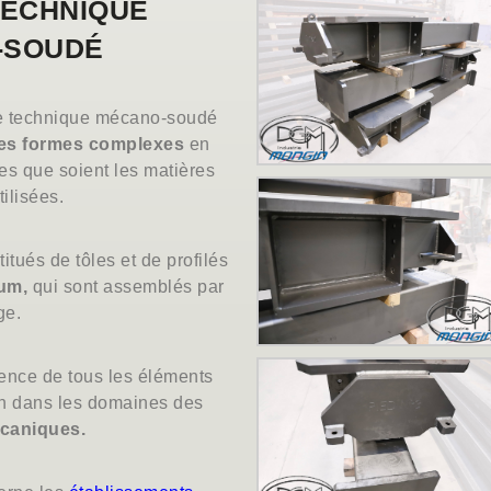
TECHNIQUE
-SOUDÉ
e technique mécano-soudé
es formes complexes
en
es que soient les matières
ilisées.
titués de tôles et de profilés
ium,
qui sont assemblés par
ge.
ence de tous les éléments
on dans les domaines des
écaniques.