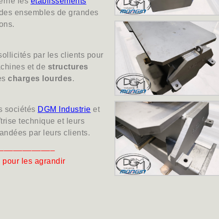
cerne les
établissements
t des ensembles de grandes
ons.
llicités par les clients pour
achines et de
structures
es
charges lourdes
.
es sociétés
DGM Industrie
et
rise technique et leurs
ndées par leurs clients.
____________
 pour les agrandir