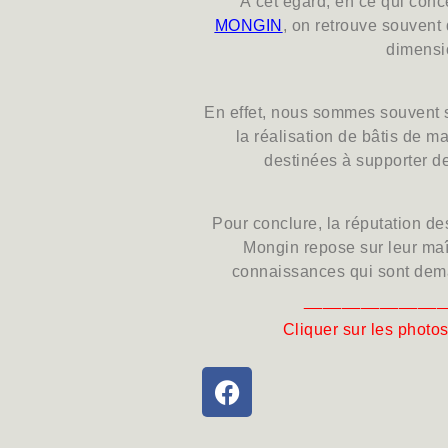
À cet égard, en ce qui con
MONGIN
, on retrouve souven
dimensi
En effet, nous sommes souvent so
la réalisation de bâtis de m
destinées à supporter d
Pour conclure, la réputation d
Mongin repose sur leur maît
connaissances qui sont dema
_______________
Cliquer sur les photos