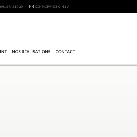
(0)1.69.45.87.20
CONTACT@MONGIN.EU
RINT
NOS RÉALISATIONS
CONTACT