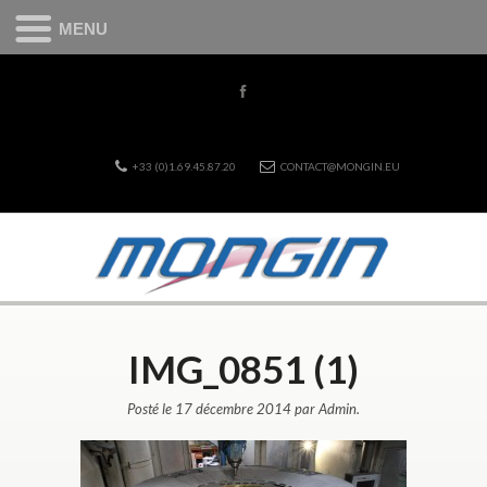
MENU
+33 (0)1.69.45.87.20
CONTACT@MONGIN.EU
IMG_0851 (1)
Posté le 17 décembre 2014 par Admin.