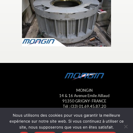
MONGIN
14 & 16 Avenue Emile Aillaud
91350 GRIGNY- FRANCE
Tél : (33) 01.69.45.87.20
Fax : (33) 01.69.45.23.13
Nous utilisons des cookies pour vous garantir la meilleure
E-mail : mongin@mongin.eu
expérience sur notre site web. Si vous continuez à utiliser ce
site, nous supposerons que vous en êtes satisfait.
Mentions légales
- © Mongin