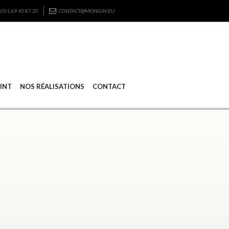
(0)1.69.45.87.20
CONTACT@MONGIN.EU
RINT
NOS RÉALISATIONS
CONTACT