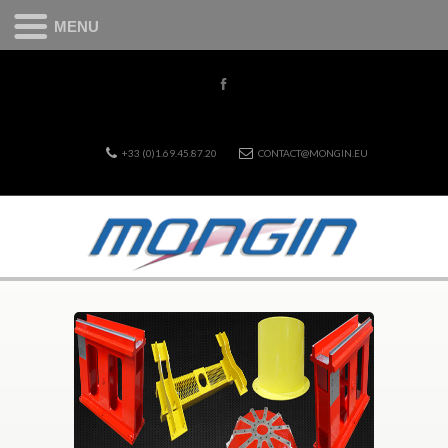
MENU
+33 (0)1.69.45.87.20
CONTACT@MONGIN.EU