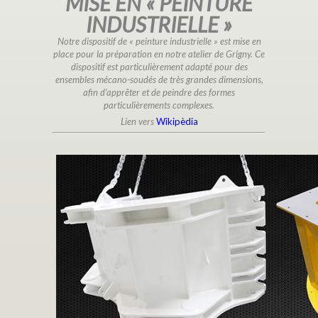
MISE EN « PEINTURE
INDUSTRIELLE »
Notre dispositif de « peinture industrielle » est mise en
place pour la préparation en notre atelier de Grigny. Ce
dispositif est particulièrement adapté pour des
ensembles mécano-soudés de très grandes dimensions,
afin d’apprêter et de peindre des formes
particulièrements complexes.
Lien vers
Wikipèdia