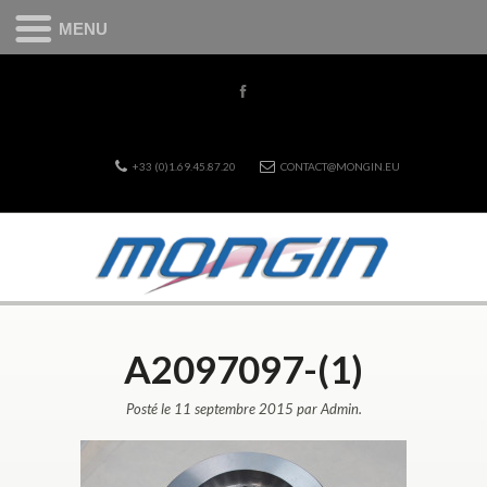
MENU
+33 (0)1.69.45.87.20
CONTACT@MONGIN.EU
A2097097-(1)
Posté le 11 septembre 2015 par Admin.