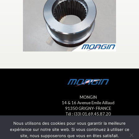
MONGIN
14 & 16 Avenue Emile Aillaud
91350 GRIGNY- FRANCE
Tél : (33) 01.69.45.87.20
Fax : (33) 01.69.45.23.13
Nous utilisons des cookies pour vous garantir la meilleure
E-mail : mongin@mongin.eu
expérience sur notre site web. Si vous continuez à utiliser ce
site, nous supposerons que vous en êtes satisfait.
Mentions légales
- © Mongin