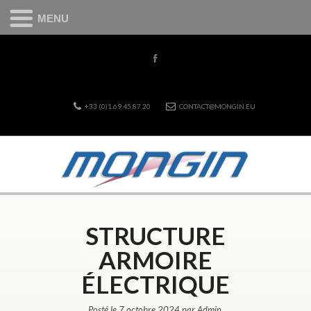
MENU
+33 (0)1.69.45.87.20
CONTACT@MONGIN.EU
STRUCTURE
ARMOIRE
ÉLECTRIQUE
Posté le 7 octobre 2024 par Admin.