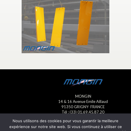
MONGIN
14 & 16 Avenue Emile Aillaud
91350 GRIGNY- FRANCE
Tél : (33) 01.69.45.87.20
Fax : (33) 01.69.45.23.13
Nous utilisons des cookies pour vous garantir la meilleure
E-mail : mongin@mongin.eu
expérience sur notre site web. Si vous continuez à utiliser ce