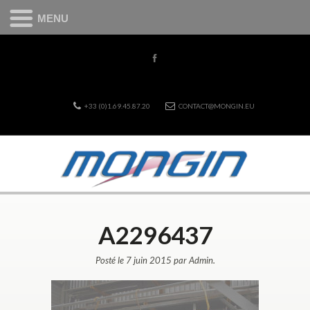
MENU
+33 (0)1.69.45.87.20
CONTACT@MONGIN.EU
A2296437
Posté le 7 juin 2015 par Admin.