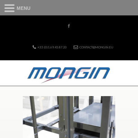
MENU
+33 (0)1.69.45.87.20
CONTACT@MONGIN.EU