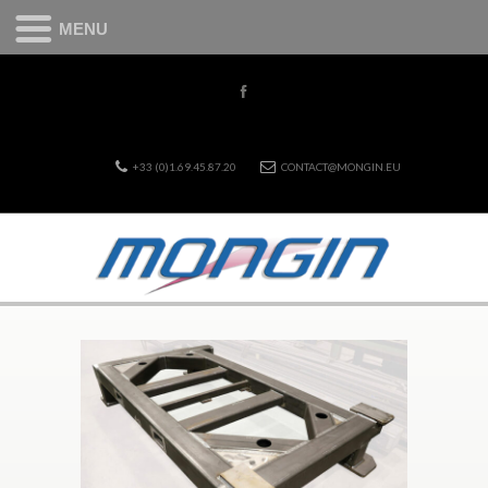
MENU
+33 (0)1.69.45.87.20
CONTACT@MONGIN.EU