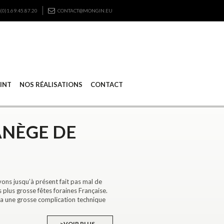
(0)1.69.45.87.20
CONTACT@MONGIN.EU
RINT
NOS RÉALISATIONS
CONTACT
ANÈGE DE
jusqu’à présent fait pas mal de
 plus grosse fêtes foraines Française.
 a une grosse complication technique
>VOIR PLUS