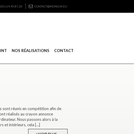
(0)1.69.45.87.20
CONTACT@MONGIN.EU
RINT
NOS RÉALISATIONS
CONTACT
s sont réunis en compétition afin de
sont réalisés au crayon annonce
’ordinateur. Nous passons alors à la
 et intérieurs, cela […]
>VOIR PLUS