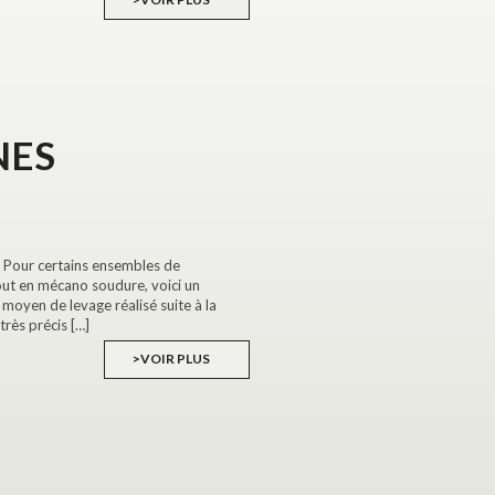
NES
 Pour certains ensembles de
out en mécano soudure, voici un
 moyen de levage réalisé suite à la
rès précis […]
>VOIR PLUS