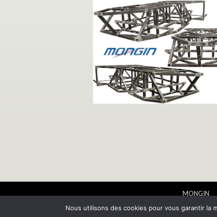
MONGIN
14 & 16 Ave
Nous utilisons des cookies pour vous garantir la m
91350 GRI