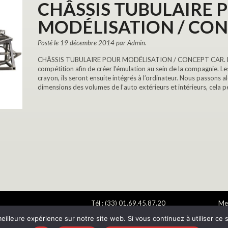
CHÂSSIS TUBULAIRE 
MODÉLISATION / CON
Posté le 19 décembre 2014 par Admin.
CHÂSSIS TUBULAIRE POUR MODÉLISATION / CONCEPT CAR. Les 
compétition afin de créer l’émulation au sein de la compagnie. Le
crayon, ils seront ensuite intégrés à l’ordinateur. Nous passons al
dimensions des volumes de l’auto extérieurs et intérieurs, cela p
Tél : (33) 01.69.45.87.20
Men
nue Emile Aillaud
Fax : (33) 01.69.45.23.13
20
eilleure expérience sur notre site web. Si vous continuez à utiliser ce
GNY- FRANCE
E-mail : mongin@mongin.eu