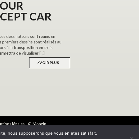
POUR
CEPT CAR
dessinateurs sont réunis en
s premiers dessins sont réalisés au
ors à la transposition en trois
ermettra de visualiser […]
>VOIR PLUS
tions légales
- © Mongin
22
 site, nous supposerons que vous en êtes satisfait.