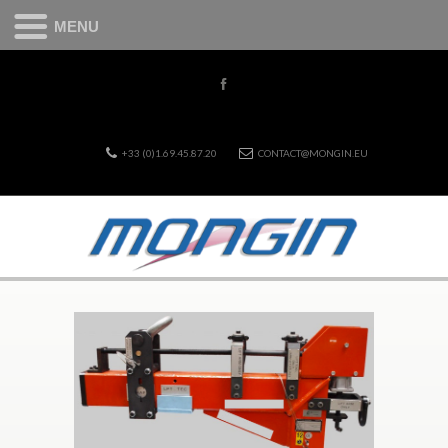
MENU
+33 (0)1.69.45.87.20
CONTACT@MONGIN.EU