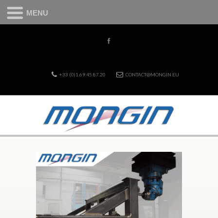
MENU
+33 (0)1.69.45.87.20
CONTACT@MONGIN.EU