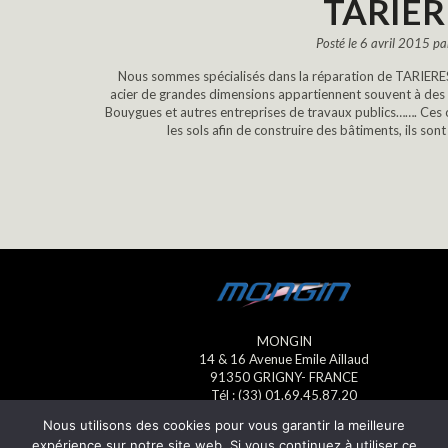
TARIÈR
Posté le 6 avril 2015 p
Nous sommes spécialisés dans la réparation de TARIERES
acier de grandes dimensions appartiennent souvent à des
Bouygues et autres entreprises de travaux publics……. Ces ou
les sols afin de construire des bâtiments, ils so
MONGIN
14 & 16 Avenue Emile Aillaud
91350 GRIGNY- FRANCE
Tél : (33) 01.69.45.87.20
Fax : (33) 01.69.45.23.13
Nous utilisons des cookies pour vous garantir la meilleure
E-mail : mongin@mongin.eu
expérience sur notre site web. Si vous continuez à utiliser ce