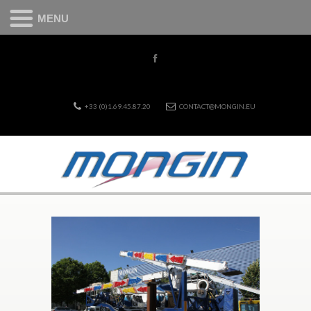
MENU
+33 (0)1.69.45.87.20
CONTACT@MONGIN.EU