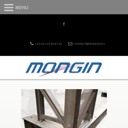
MENU
+33 (0)1.69.45.87.20
CONTACT@MONGIN.EU