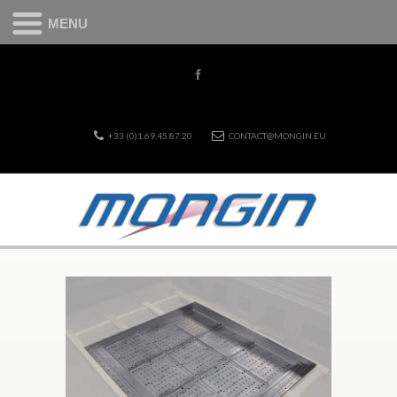
MENU
+33 (0)1.69.45.87.20
CONTACT@MONGIN.EU