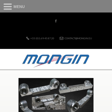
MENU
+33 (0)1.69.45.87.20
CONTACT@MONGIN.EU