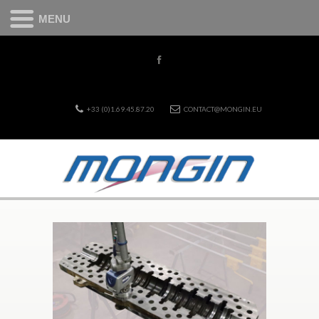
MENU
+33 (0)1.69.45.87.20
CONTACT@MONGIN.EU