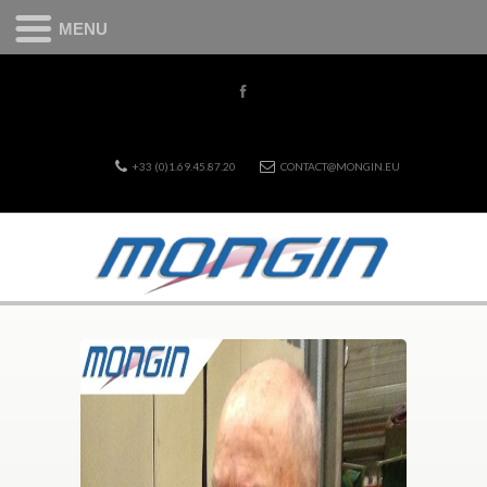
MENU
+33 (0)1.69.45.87.20
CONTACT@MONGIN.EU