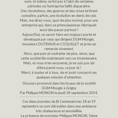
nom, ici même, ne fut pas à l’abri de certaines
périodes où l’entreprise faillit disparaître.
Des révolutions, des guerres et des crises lui firent
connaître, parfois, une évolution en dents de scie.
Mais, me direz-vous, quoi de plus normal, pour une
entreprise qui, dans sa prime jeunesse, fabriquait
aussi des passe-partout !
Aujourd’hui, ce savoir-faire est toujours porté et
développé par ceux qui dirigent DGM Mongin,
messieurs DUTRIAUX et COQUILLET et je les en
remercie vivement.
Alors, que puis-je souhaiter de plus, sinon, que
cette société file maintenant vers un tricentenaire.
Mais, et vous m’en excuserez, je ne suis pas sûr
d’être parmi vous, ce jour-là !
Merci, à toutes et à tous, de m’avoir consacré ces
quelques minutes d’attention.
Discours prononcé dans les locaux de la société
DGM Mongin à Grigny
Par Philippe MONGIN le jeudi 18 septembre 2014.
Ces deux journées du Bi Centenaire les 18 et 19
septembre se sont déroulées dans une ambiance
très chaleureuse et ensoleillée.
La présence de monsieur Philippe MONGIN, 5ème