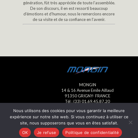
génération, fût très appréciée de toute l’assemblée.
De son discours, il en est ressorti beaucoup
d’émotions et d’humour, nous le remercions encore
de sa visite et de sa confiance en l’avenir.
MONGIN
14 & 16 Avenue Emile Aillaud
91350 GRIGNY- FRANCE
Tél : (33) 01.69.45.87.20
Fax : (33) 01.69.45.23.13
Nous utilisons des cookies pour vous garantir la meilleure
E-mail : mongin@mongin.eu
expérience sur notre site web. Si vous continuez à utiliser ce
site, nous supposerons que vous en êtes satisfait.
Mentions légales
- © Mongin
2022
OK
Je refuse
Politique de confidentialité