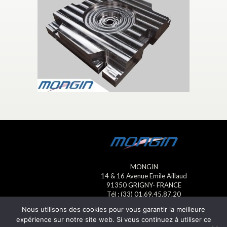
MONGIN
14 & 16 Avenue Emile Aillaud
91350 GRIGNY- FRANCE
Tél : (33) 01.69.45.87.20
Fax : (33) 01.69.45.23.13
Nous utilisons des cookies pour vous garantir la meilleure
E-mail : mongin@mongin.eu
expérience sur notre site web. Si vous continuez à utiliser ce