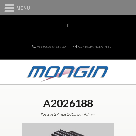
MENU
+33 (0)1.69.45.87.20
CONTACT@MONGIN.EU
A2026188
Posté le 27 mai 2015 par Admin.