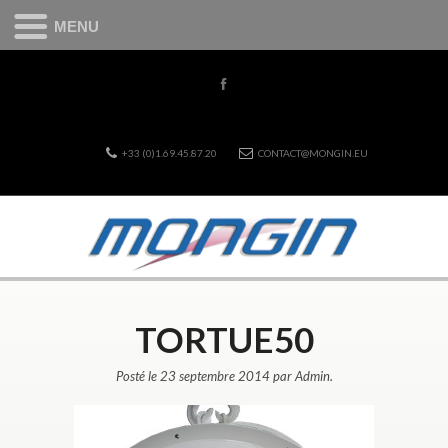
MENU
+33 (0)1.69.45.87.20
CONTACT@MONGIN.EU
TORTUE50
Posté le 23 septembre 2014 par Admin.