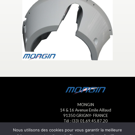
MONGIN
14 & 16 Avenue Emile Aillaud
91350 GRIGNY- FRANCE
Tél : (33) 01.69.45.87.20
Fax : (33) 01.69.45.23.13
Nous utilisons des cookies pour vous garantir la meilleure
E-mail : mongin@mongin.eu