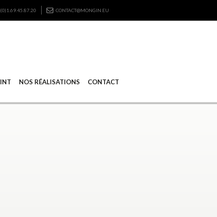
(0)1.69.45.87.20
CONTACT@MONGIN.EU
RINT
NOS RÉALISATIONS
CONTACT