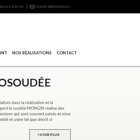
(0)1.69.45.87.20
CONTACT@MONGIN.EU
RINT
NOS RÉALISATIONS
CONTACT
OSOUDÉE
és dans la réalisation et la
ard la société MONGIN réalise des
sions qui sont souvent usinés et mise
mblé et usiné tel que décrit ci-
>VOIR PLUS