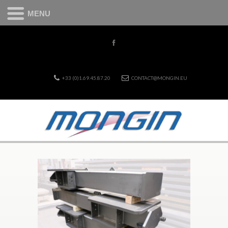
MENU
+33 (0)1.69.45.87.20
CONTACT@MONGIN.EU